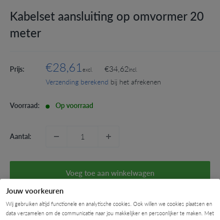
Kabelset aansluiting op omvormer 20
meter
€28,61
€34,62
Prijs:
excl.
incl.
Verzending berekend
bij het afrekenen
Voorraad:
Op voorraad
Aantal:
Voeg toe aan winkelwagen
Jouw voorkeuren
Betaalmogelijkheden
Wij gebruiken altijd functionele en analytische cookies. Ook willen we cookies plaatsen en
We bieden de volgende betalingsmethoden:
data verzamelen om de communicatie naar jou makkelijker en persoonlijker te maken. Met