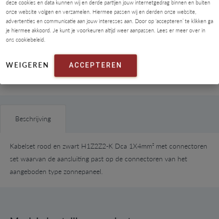
deze cookies en data kunnen wij en derde partijen jouw internetgedrag binnen en buiten
iDeal
onze website volgen en verzamelen. Hiermee passen wij en derden onze website,
Maestro
advertenties en communicatie aan jouw interesses aan. Door op ‘accepteren’ te klikken ga
je hiermee akkoord. Je kunt je voorkeuren altijd weer aanpassen. Lees er meer over in
Mastercard
ons cookiebeleid.
Shop Pay
WEIGEREN
ACCEPTEREN
Visa
Beschrijving
Kabelset rood en zwart
H1Z2Z2-K Dca 1X4mm²
met connectoren
set
waarvan de aansluiting past op de connectoren van
het
aangeboden type zonnepaneel.